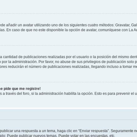
ede añadir un avatar utilizando uno de los siguientes cuatro métodos: Gravatar, Ga
s. En caso de que no este disponible la opción de avatar, comuníquese con La Ad
cantidad de publicaciones realizadas por el usuario o la posición del mismo dentr
r la administración. Por favor, no abuse de sus privilegios de publicación solo p
ores reducirán el número de publicaciones realizadas, llegando incluso a tomar me
me pide que me registre!
 a través del foro, si la administración habilita la opción. Esto es para prevenir e
publicar una respuesta a un tema, haga clic en “Enviar respuesta”. Seguramente ne
mplo: Puede publicar nuevos temas, Puede votar en las encuestas, etc.