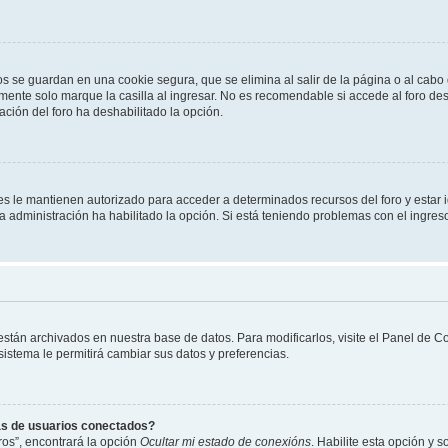
os se guardan en una cookie segura, que se elimina al salir de la página o al cab
ente solo marque la casilla al ingresar. No es recomendable si accede al foro des
tración del foro ha deshabilitado la opción.
les le mantienen autorizado para acceder a determinados recursos del foro y estar
 la administración ha habilitado la opción. Si está teniendo problemas con el ingres
 están archivados en nuestra base de datos. Para modificarlos, visite el Panel de 
 sistema le permitirá cambiar sus datos y preferencias.
as de usuarios conectados?
os”, encontrará la opción
Ocultar mi estado de conexións
. Habilite esta opción y 