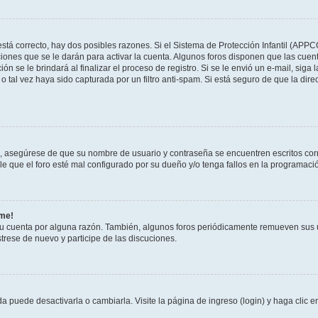
stá correcto, hay dos posibles razones. Si el Sistema de Protección Infantil (APPC
iones que se le darán para activar la cuenta. Algunos foros disponen que las cuen
ón se le brindará al finalizar el proceso de registro. Si se le envió un e-mail, siga
o tal vez haya sido capturada por un filtro anti-spam. Si está seguro de que la di
o, asegúrese de que su nombre de usuario y contraseña se encuentren escritos co
 que el foro esté mal configurado por su dueño y/o tenga fallos en la programació
rme!
su cuenta por alguna razón. También, algunos foros periódicamente remueven sus 
strese de nuevo y participe de las discuciones.
 puede desactivarla o cambiarla. Visite la página de ingreso (login) y haga clic 