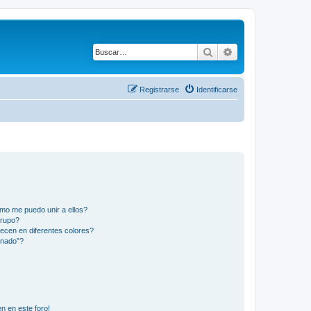
Buscar
Búsqueda avanza
Registrarse
Identificarse
mo me puedo unir a ellos?
Grupo?
ecen en diferentes colores?
inado”?
n en este foro!