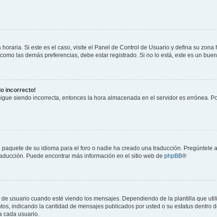
horaria. Si este es el caso, visite el Panel de Control de Usuario y defina su zona
 como las demás preferencias, debe estar registrado. Si no lo está, este es un bu
do incorrecto!
 sigue siendo incorrecta, entonces la hora almacenada en el servidor es errónea. P
 paquete de su idioma para el foro o nadie ha creado una traducción. Pregúntele a
 traducción. Puede encontrar más información en el sitio web de
phpBB
®
suario cuando esté viendo los mensajes. Dependiendo de la plantilla que utilice
ntos, indicando la cantidad de mensajes publicados por usted o su estatus dentro
a cada usuario.