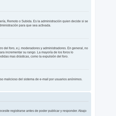
lería, Remoto o Subida. Es la administración quien decide si se
ministración para que sea activada.
o del foro, e.j. moderadores y administradores. En general, no
ara incrementar su rango. La mayoría de los foros lo
didas mas drásticas, como la expulsión del foro.
l uso malicioso del sistema de e-mail por usuarios anónimos.
cesite registrarse antes de poder publicar y responder. Abajo