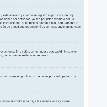
O) está activado y cuando se registró eligió la opción
Soy
tas deben ser activadas, ya sea por usted mismo o por La
 las instrucciones. Si no recibió ningún e-mail, seguramente la
rección de e-mail que proporcionó es correcta, envíe un mensaje
rrectamente. Si lo están, comuníquese con La Administración
n, por lo que necesitaría ser reparado.
usuarios que no publicaron mensajes por cierto periodo de
en
Olvidé mi contraseña
. Siga las instrucciones y estará