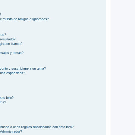
?
e mi lista de Amigos e Ignorados?
ros?
resultado?
ina en blanco?
nsajes y temas?
vorito y suscribirme a un tema?
emas específicos?
ste foro?
tos?
busos o usos ilegales relacionados con este foro?
Administrador?