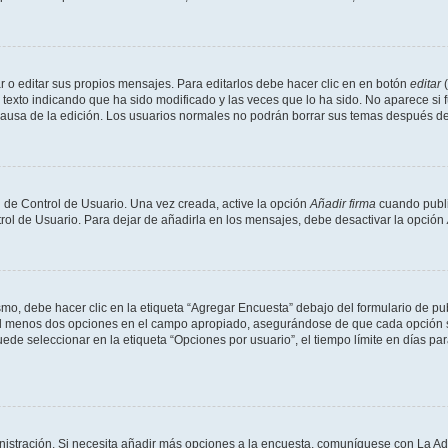
 o editar sus propios mensajes. Para editarlos debe hacer clic en en botón
editar
(
texto indicando que ha sido modificado y las veces que lo ha sido. No aparece si 
a causa de la edición. Los usuarios normales no podrán borrar sus temas después 
 de Control de Usuario. Una vez creada, active la opción
Añadir firma
cuando publi
trol de Usuario. Para dejar de añadirla en los mensajes, debe desactivar la opción
o, debe hacer clic en la etiqueta “Agregar Encuesta” debajo del formulario de publi
 al menos dos opciones en el campo apropiado, asegurándose de que cada opción se
 seleccionar en la etiqueta “Opciones por usuario”, el tiempo límite en días para 
inistración. Si necesita añadir más opciones a la encuesta, comuníquese con La Ad