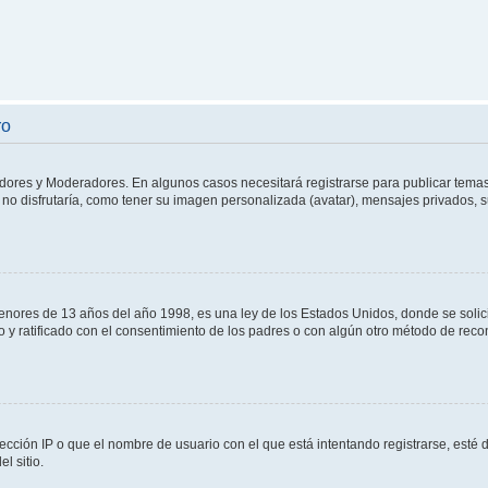
ro
adores y Moderadores. En algunos casos necesitará registrarse para publicar temas
no disfrutaría, como tener su imagen personalizada (avatar), mensajes privados, s
res de 13 años del año 1998, es una ley de los Estados Unidos, donde se solicita 
to y ratificado con el consentimiento de los padres o con algún otro método de rec
ección IP o que el nombre de usuario con el que está intentando registrarse, esté 
l sitio.