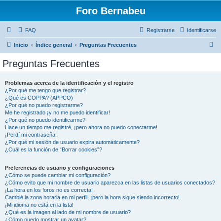
Foro Bernabeu
FAQ
Registrarse
Identificarse
B
Inicio
Índice general
Preguntas Frecuentes
u
Preguntas Frecuentes
s
c
Problemas acerca de la identificación y el registro
¿Por qué me tengo que registrar?
a
¿Qué es COPPA? (APPCO)
r
¿Por qué no puedo registrarme?
Me he registrado ¡y no me puedo identificar!
¿Por qué no puedo identificarme?
Hace un tiempo me registré, ¡pero ahora no puedo conectarme!
¡Perdí mi contraseña!
¿Por qué mi sesión de usuario expira automáticamente?
¿Cuál es la función de “Borrar cookies”?
Preferencias de usuario y configuraciones
¿Cómo se puede cambiar mi configuración?
¿Cómo evito que mi nombre de usuario aparezca en las listas de usuarios conectados?
¡La hora en los foros no es correcta!
Cambié la zona horaria en mi perfil, ¡pero la hora sigue siendo incorrecto!
¡Mi idioma no está en la lista!
¿Qué es la imagen al lado de mi nombre de usuario?
¿Cómo puedo mostrar un avatar?