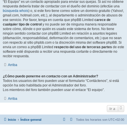
“El Equipo” es un contacto apropiado para enviar sus quejas. Si así no obtiene
respuesta debería tratar de contactar con el dueño del dominio (efectúe una
búsqueda whois
) o, si este foro tiene correo sobre un dominio gratuito (Yahoo!,
gmail.com, hotmail.com, etc.), al departamento o administración de abusos de
ese servicio. Por favor, tenga en cuenta que phpBB Limited
carece de
cualquier tipo de control
y no puede ser de ninguna manera responsable
sobre cómo, dónde o por quién es usado este sistema de foros. No tiene
ningún sentido contactar con phpBB Limited en relación a asuntos legales
(difamación, responsabilidad, deformación de comentarios, etc.) que no sean
con respecto al sitio phpbb.com o la discreción misma del software phpBB. Si
envia un correo a phpBB Limited
respecto del uso de terceras partes
de este
software esté dispuesto a recibir una respuesta cortante o directamente no
recibir respuesta.
Arriba
¿Cómo puedo ponerme en contacto con un Administrador?
Todos los usuarios del foro pueden usar el formulario “Contáctenos”, si está
opción ha sido habilitada por el Administrador del foro.
Los miembros del foro también pueden usar el enlace “El equipo”.
Arriba
Ir a
Inicio
Índice general
Todos los horarios son
UTC+02:00