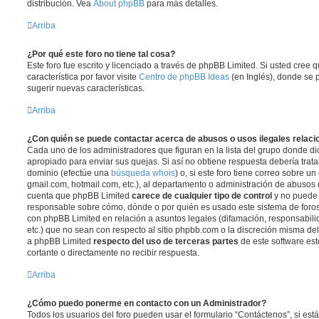
distribución. Vea
About phpBB
para más detalles.
Arriba
¿Por qué este foro no tiene tal cosa?
Este foro fue escrito y licenciado a través de phpBB Limited. Si usted cree
característica por favor visite
Centro de phpBB Ideas
(en Inglés), donde se 
sugerir nuevas características.
Arriba
¿Con quién se puede contactar acerca de abusos o usos ilegales relaci
Cada uno de los administradores que figuran en la lista del grupo donde di
apropiado para enviar sus quejas. Si así no obtiene respuesta debería trata
dominio (efectúe una
búsqueda whois
) o, si este foro tiene correo sobre u
gmail.com, hotmail.com, etc.), al departamento o administración de abusos d
cuenta que phpBB Limited
carece de cualquier tipo de control
y no puede
responsable sobre cómo, dónde o por quién es usado este sistema de foros
con phpBB Limited en relación a asuntos legales (difamación, responsabil
etc.) que no sean con respecto al sitio phpbb.com o la discreción misma de
a phpBB Limited
respecto del uso de terceras partes
de este software est
cortante o directamente no recibir respuesta.
Arriba
¿Cómo puedo ponerme en contacto con un Administrador?
Todos los usuarios del foro pueden usar el formulario “Contáctenos”, si está