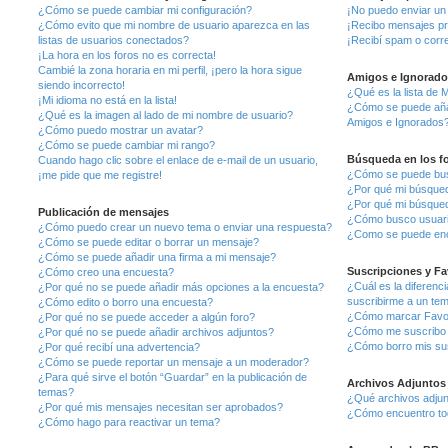
¿Cómo se puede cambiar mi configuración?
¡No puedo enviar un
¿Cómo evito que mi nombre de usuario aparezca en las
¡Recibo mensajes pr
listas de usuarios conectados?
¡Recibí spam o corre
¡La hora en los foros no es correcta!
Cambié la zona horaria en mi perfil, ¡pero la hora sigue
Amigos e Ignorado
siendo incorrecto!
¿Qué es la lista de 
¡Mi idioma no está en la lista!
¿Cómo se puede añadi
¿Qué es la imagen al lado de mi nombre de usuario?
Amigos e Ignorados
¿Cómo puedo mostrar un avatar?
¿Cómo se puede cambiar mi rango?
Búsqueda en los f
Cuando hago clic sobre el enlace de e-mail de un usuario,
¿Cómo se puede busc
¡me pide que me registre!
¿Por qué mi búsqued
¿Por qué mi búsqued
Publicación de mensajes
¿Cómo busco usuar
¿Cómo puedo crear un nuevo tema o enviar una respuesta?
¿Como se puede enc
¿Cómo se puede editar o borrar un mensaje?
¿Cómo se puede añadir una firma a mi mensaje?
Suscripciones y Fa
¿Cómo creo una encuesta?
¿Cuál es la diferenc
¿Por qué no se puede añadir más opciones a la encuesta?
suscribirme a un te
¿Cómo edito o borro una encuesta?
¿Cómo marcar Favori
¿Por qué no se puede acceder a algún foro?
¿Cómo me suscribo a
¿Por qué no se puede añadir archivos adjuntos?
¿Cómo borro mis su
¿Por qué recibí una advertencia?
¿Cómo se puede reportar un mensaje a un moderador?
¿Para qué sirve el botón “Guardar” en la publicación de
Archivos Adjuntos
temas?
¿Qué archivos adjunt
¿Por qué mis mensajes necesitan ser aprobados?
¿Cómo encuentro tod
¿Cómo hago para reactivar un tema?