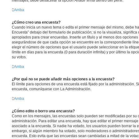
mensajes, debe desactivar la opción
Añadir firma
dentro del perfil.
Arriba
¿Cómo creo una encuesta?
Cuando inicia un nuevo tema o edita el primer mensaje del mismo, debe hac
Encuesta” debajo del formulario de publicación; si no la visualiza, signific
apropiados para crear encuestas. Inserte un título y al menos dos opcione
asegurándose de que cada opción se encuentre en la correspondiente líne
elegir el número de opciones que el usuario puede seleccionar en la etique
límite en días para la encuesta (0 para duración infinita) y por último la opc
su votos.
Arriba
¿Por qué no se puede añadir más opciones a la encuesta?
El límite para opciones de una encuesta está fijado por la administración. 
encuesta, comuníquese con La Administración.
Arriba
¿Cómo edito o borro una encuesta?
Como en los mensajes, las encuestas solo pueden ser modificadas por su c
administración. Para editar una encuesta, hay que editar el primer mensaje
asociado a la encuesta. Si nadie ha votado, los usuarios pueden borrar la e
embargo, si algún miembro ha votado, solo moderadores o administradores 
encuesta. Esto evita que las encuestas sean cambiadas a mitad de la votac