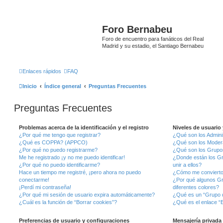
Foro Bernabeu
Foro de encuentro para fanáticos del Real
Madrid y su estadio, el Santiago Bernabeu
Enlaces rápidos
FAQ
Inicio
Índice general
Preguntas Frecuentes
Preguntas Frecuentes
Problemas acerca de la identificación y el registro
Niveles de usuario
¿Por qué me tengo que registrar?
¿Qué son los Admini
¿Qué es COPPA? (APPCO)
¿Qué son los Moder
¿Por qué no puedo registrarme?
¿Qué son los Grupo
Me he registrado ¡y no me puedo identificar!
¿Donde están los G
¿Por qué no puedo identificarme?
unir a ellos?
Hace un tiempo me registré, ¡pero ahora no puedo
¿Cómo me convierto
conectarme!
¿Por qué algunos G
¡Perdí mi contraseña!
diferentes colores?
¿Por qué mi sesión de usuario expira automáticamente?
¿Qué es un “Grupo 
¿Cuál es la función de “Borrar cookies”?
¿Qué es el enlace “E
Preferencias de usuario y configuraciones
Mensajería privada