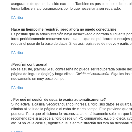
asegurarse de que no ha sido excluido. También es posible que el foro est
tenga fallos en la programación, por lo que necesitaría ser reparado.
Arriba
Hace un tiempo me registré, ¡pero ahora no puedo conectarme!
Es posible que la administración haya desactivado o borrado su cuenta po
foros periódicamente remueven sus usuarios que no publicaron mensajes p
reducir el peso de la base de datos. Si es así, registrese de nuevo y partici
Arriba
¡Perdí mi contraseña!
No se asuste, ¡calma! Si su contraseña no puede ser recuperada puede desac
página de ingreso (login) y haga clic en
Olvidé mi contraseña
. Siga las ins
nuevamente en muy poco tiempo.
Arriba
¿Por qué mi sesión de usuario expira automáticamente?
Si no activa la casilla
Recordar
cuando ingresa al foro, sus datos se guard
elimina al salir de la página o al cabo de cierto tiempo. Esto previene que
persona. Para que el sistema le reconozca automáticamente solo marque la 
recomendable si accede al foro desde un PC compartido, e.j. biblioteca, cy
etc. Si no ve la casilla, significa que la administración del foro ha deshabili