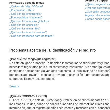
Acerca de phpBB
Formatos y tipos de temas
¿Quién programó est
¿Qué es el código BBCode?
¿Por qué este foro n
¿Puedo usar HTML?
¿Con quién se puede
¿Qué son los emoticonos?
ilegales relacionado
¿Puedo publicar imagenes?
¿Cómo puedo ponerm
¿Qué son los anuncios globales?
¿Qué son los anuncios?
¿Qué son los temas fijos?
¿Qué son los temas cerrados?
¿Qué son los iconos para los temas?
Problemas acerca de la identificación y el registro
¿Por qué me tengo que registrar?
No está obligado a hacerlo, la decisión la toman los Administradores y Mo
necesitará registrarse para publicar temas y respuestas. Sin embargo, estar
contenidos adicionales y/o ventajas que como usuario invitado no disfrutar
personalizada (avatar), mensajes privados, suscripción a grupos de usuario
segundos. Es muy recomendable.
Arriba
¿Qué es COPPA? (APPCO)
COPPA, APPCO, o Acta de Privacidad y Protección de Niños menores de 13
los Estados Unidos, donde se solicita a los sitios de Internet, los cuales so
información, que el registro de niños sea escrito y ratificado con el consen