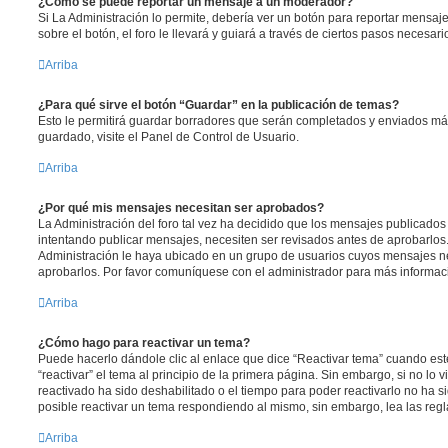
¿Cómo se puede reportar un mensaje a un moderador?
Si La Administración lo permite, debería ver un botón para reportar mensaj
sobre el botón, el foro le llevará y guiará a través de ciertos pasos necesar
Arriba
¿Para qué sirve el botón “Guardar” en la publicación de temas?
Esto le permitirá guardar borradores que serán completados y enviados más
guardado, visite el Panel de Control de Usuario.
Arriba
¿Por qué mis mensajes necesitan ser aprobados?
La Administración del foro tal vez ha decidido que los mensajes publicados 
intentando publicar mensajes, necesiten ser revisados antes de aprobarlos
Administración le haya ubicado en un grupo de usuarios cuyos mensajes ne
aprobarlos. Por favor comuníquese con el administrador para más informaci
Arriba
¿Cómo hago para reactivar un tema?
Puede hacerlo dándole clic al enlace que dice “Reactivar tema” cuando es
“reactivar” el tema al principio de la primera página. Sin embargo, si no lo 
reactivado ha sido deshabilitado o el tiempo para poder reactivarlo no ha 
posible reactivar un tema respondiendo al mismo, sin embargo, lea las regla
Arriba