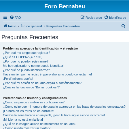
Foro Bernabeu
FAQ
Registrarse
Identificarse
B
Inicio
Índice general
Preguntas Frecuentes
u
Preguntas Frecuentes
s
c
Problemas acerca de la identificación y el registro
¿Por qué me tengo que registrar?
a
¿Qué es COPPA? (APPCO)
r
¿Por qué no puedo registrarme?
Me he registrado ¡y no me puedo identificar!
¿Por qué no puedo identificarme?
Hace un tiempo me registré, ¡pero ahora no puedo conectarme!
¡Perdí mi contraseña!
¿Por qué mi sesión de usuario expira automáticamente?
¿Cuál es la función de “Borrar cookies”?
Preferencias de usuario y configuraciones
¿Cómo se puede cambiar mi configuración?
¿Cómo evito que mi nombre de usuario aparezca en las listas de usuarios conectados?
¡La hora en los foros no es correcta!
Cambié la zona horaria en mi perfil, ¡pero la hora sigue siendo incorrecto!
¡Mi idioma no está en la lista!
¿Qué es la imagen al lado de mi nombre de usuario?
¿Cómo puedo mostrar un avatar?