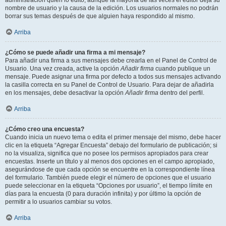
administración quién lo editó, aunque la mayoría de las veces el editor deja su
nombre de usuario y la causa de la edición. Los usuarios normales no podrán
borrar sus temas después de que alguien haya respondido al mismo.
Arriba
¿Cómo se puede añadir una firma a mi mensaje?
Para añadir una firma a sus mensajes debe crearla en el Panel de Control de
Usuario. Una vez creada, active la opción
Añadir firma
cuando publique un
mensaje. Puede asignar una firma por defecto a todos sus mensajes activando
la casilla correcta en su Panel de Control de Usuario. Para dejar de añadirla
en los mensajes, debe desactivar la opción
Añadir firma
dentro del perfil.
Arriba
¿Cómo creo una encuesta?
Cuando inicia un nuevo tema o edita el primer mensaje del mismo, debe hacer
clic en la etiqueta “Agregar Encuesta” debajo del formulario de publicación; si
no la visualiza, significa que no posee los permisos apropiados para crear
encuestas. Inserte un título y al menos dos opciones en el campo apropiado,
asegurándose de que cada opción se encuentre en la correspondiente línea
del formulario. También puede elegir el número de opciones que el usuario
puede seleccionar en la etiqueta “Opciones por usuario”, el tiempo límite en
días para la encuesta (0 para duración infinita) y por último la opción de
permitir a lo usuarios cambiar su votos.
Arriba