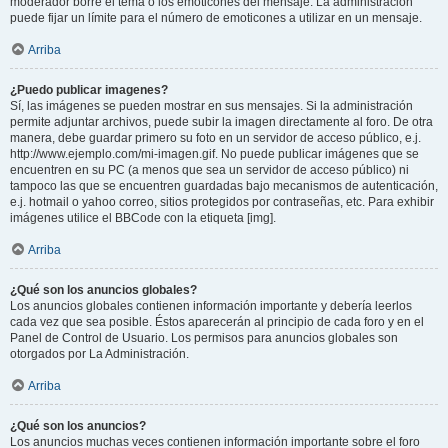
moderador borre el tema o los emoticones del mensaje. La administración
puede fijar un límite para el número de emoticones a utilizar en un mensaje.
Arriba
¿Puedo publicar imagenes?
Sí, las imágenes se pueden mostrar en sus mensajes. Si la administración
permite adjuntar archivos, puede subir la imagen directamente al foro. De otra
manera, debe guardar primero su foto en un servidor de acceso público, e.j.
http://www.ejemplo.com/mi-imagen.gif. No puede publicar imágenes que se
encuentren en su PC (a menos que sea un servidor de acceso público) ni
tampoco las que se encuentren guardadas bajo mecanismos de autenticación,
e.j. hotmail o yahoo correo, sitios protegidos por contraseñas, etc. Para exhibir
imágenes utilice el BBCode con la etiqueta [img].
Arriba
¿Qué son los anuncios globales?
Los anuncios globales contienen información importante y debería leerlos
cada vez que sea posible. Éstos aparecerán al principio de cada foro y en el
Panel de Control de Usuario. Los permisos para anuncios globales son
otorgados por La Administración.
Arriba
¿Qué son los anuncios?
Los anuncios muchas veces contienen información importante sobre el foro