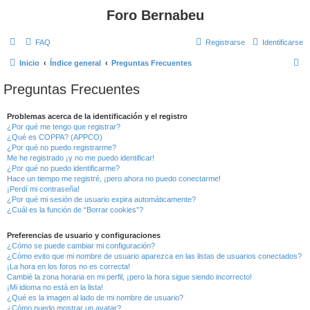
Foro Bernabeu
FAQ
Registrarse
Identificarse
B
Inicio
Índice general
Preguntas Frecuentes
u
Preguntas Frecuentes
s
c
Problemas acerca de la identificación y el registro
¿Por qué me tengo que registrar?
a
¿Qué es COPPA? (APPCO)
r
¿Por qué no puedo registrarme?
Me he registrado ¡y no me puedo identificar!
¿Por qué no puedo identificarme?
Hace un tiempo me registré, ¡pero ahora no puedo conectarme!
¡Perdí mi contraseña!
¿Por qué mi sesión de usuario expira automáticamente?
¿Cuál es la función de “Borrar cookies”?
Preferencias de usuario y configuraciones
¿Cómo se puede cambiar mi configuración?
¿Cómo evito que mi nombre de usuario aparezca en las listas de usuarios conectados?
¡La hora en los foros no es correcta!
Cambié la zona horaria en mi perfil, ¡pero la hora sigue siendo incorrecto!
¡Mi idioma no está en la lista!
¿Qué es la imagen al lado de mi nombre de usuario?
¿Cómo puedo mostrar un avatar?