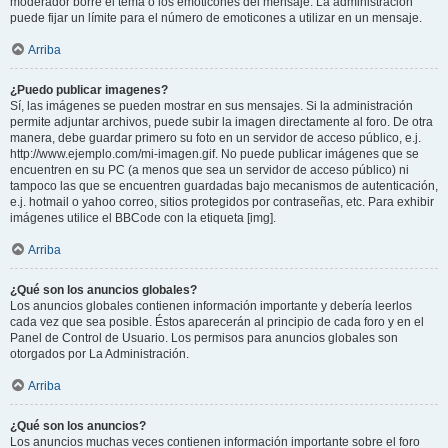
moderador borre el tema o los emoticones del mensaje. La administración
puede fijar un límite para el número de emoticones a utilizar en un mensaje.
Arriba
¿Puedo publicar imagenes?
Sí, las imágenes se pueden mostrar en sus mensajes. Si la administración
permite adjuntar archivos, puede subir la imagen directamente al foro. De otra
manera, debe guardar primero su foto en un servidor de acceso público, e.j.
http://www.ejemplo.com/mi-imagen.gif. No puede publicar imágenes que se
encuentren en su PC (a menos que sea un servidor de acceso público) ni
tampoco las que se encuentren guardadas bajo mecanismos de autenticación,
e.j. hotmail o yahoo correo, sitios protegidos por contraseñas, etc. Para exhibir
imágenes utilice el BBCode con la etiqueta [img].
Arriba
¿Qué son los anuncios globales?
Los anuncios globales contienen información importante y debería leerlos
cada vez que sea posible. Éstos aparecerán al principio de cada foro y en el
Panel de Control de Usuario. Los permisos para anuncios globales son
otorgados por La Administración.
Arriba
¿Qué son los anuncios?
Los anuncios muchas veces contienen información importante sobre el foro