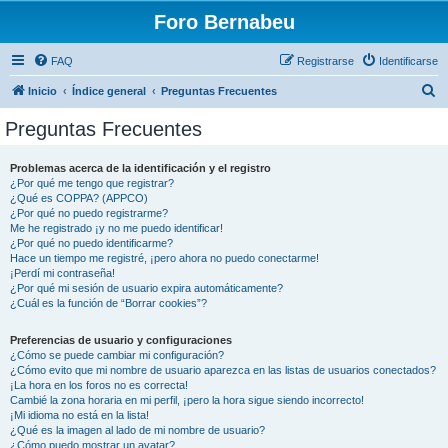
Foro Bernabeu
FAQ
Registrarse
Identificarse
B
Inicio
Índice general
Preguntas Frecuentes
u
Preguntas Frecuentes
s
c
Problemas acerca de la identificación y el registro
¿Por qué me tengo que registrar?
a
¿Qué es COPPA? (APPCO)
r
¿Por qué no puedo registrarme?
Me he registrado ¡y no me puedo identificar!
¿Por qué no puedo identificarme?
Hace un tiempo me registré, ¡pero ahora no puedo conectarme!
¡Perdí mi contraseña!
¿Por qué mi sesión de usuario expira automáticamente?
¿Cuál es la función de “Borrar cookies”?
Preferencias de usuario y configuraciones
¿Cómo se puede cambiar mi configuración?
¿Cómo evito que mi nombre de usuario aparezca en las listas de usuarios conectados?
¡La hora en los foros no es correcta!
Cambié la zona horaria en mi perfil, ¡pero la hora sigue siendo incorrecto!
¡Mi idioma no está en la lista!
¿Qué es la imagen al lado de mi nombre de usuario?
¿Cómo puedo mostrar un avatar?