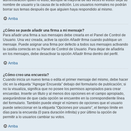
administración quién lo editó, aunque la mayoría de las veces el editor deja su
nombre de usuario y la causa de la edición. Los usuarios normales no podrán
borrar sus temas después de que alguien haya respondido al mismo.
Arriba
¿Cómo se puede añadir una firma a mi mensaje?
Para añadir una firma a sus mensajes debe crearla en el Panel de Control de
Usuario. Una vez creada, active la opción
Añadir firma
cuando publique un
mensaje. Puede asignar una firma por defecto a todos sus mensajes activando
la casilla correcta en su Panel de Control de Usuario. Para dejar de añadirla
en los mensajes, debe desactivar la opción
Añadir firma
dentro del perfil.
Arriba
¿Cómo creo una encuesta?
Cuando inicia un nuevo tema o edita el primer mensaje del mismo, debe hacer
clic en la etiqueta “Agregar Encuesta” debajo del formulario de publicación; si
no la visualiza, significa que no posee los permisos apropiados para crear
encuestas. Inserte un título y al menos dos opciones en el campo apropiado,
asegurándose de que cada opción se encuentre en la correspondiente línea
del formulario. También puede elegir el número de opciones que el usuario
puede seleccionar en la etiqueta “Opciones por usuario”, el tiempo límite en
días para la encuesta (0 para duración infinita) y por último la opción de
permitir a lo usuarios cambiar su votos.
Arriba