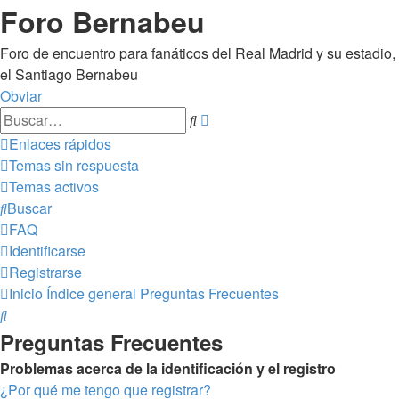
Foro Bernabeu
Foro de encuentro para fanáticos del Real Madrid y su estadio,
el Santiago Bernabeu
Obviar
Búsqueda
Buscar
avanzada
Enlaces rápidos
Temas sin respuesta
Temas activos
Buscar
FAQ
Identificarse
Registrarse
Inicio
Índice general
Preguntas Frecuentes
Buscar
Preguntas Frecuentes
Problemas acerca de la identificación y el registro
¿Por qué me tengo que registrar?