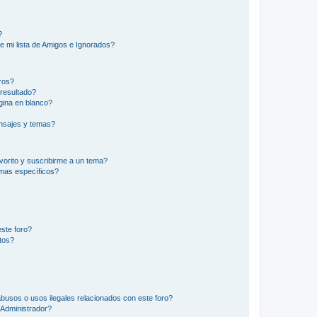
?
e mi lista de Amigos e Ignorados?
ros?
resultado?
ina en blanco?
nsajes y temas?
vorito y suscribirme a un tema?
emas específicos?
ste foro?
tos?
busos o usos ilegales relacionados con este foro?
Administrador?