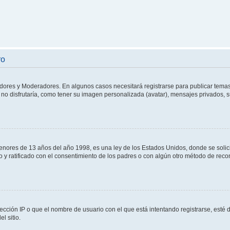
ro
adores y Moderadores. En algunos casos necesitará registrarse para publicar temas
no disfrutaría, como tener su imagen personalizada (avatar), mensajes privados, s
res de 13 años del año 1998, es una ley de los Estados Unidos, donde se solicita 
to y ratificado con el consentimiento de los padres o con algún otro método de rec
ección IP o que el nombre de usuario con el que está intentando registrarse, esté 
l sitio.