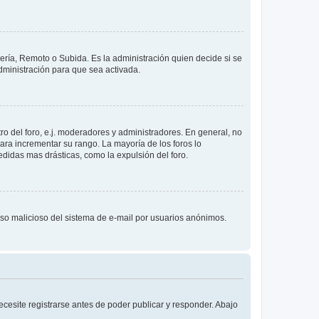
lería, Remoto o Subida. Es la administración quien decide si se
ministración para que sea activada.
o del foro, e.j. moderadores y administradores. En general, no
ara incrementar su rango. La mayoría de los foros lo
didas mas drásticas, como la expulsión del foro.
l uso malicioso del sistema de e-mail por usuarios anónimos.
cesite registrarse antes de poder publicar y responder. Abajo