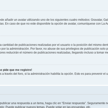
ede añadir un avatar utilizando uno de los siguientes cuatro métodos: Gravatar, Ga
s. En caso de que no este disponible la opción de avatar, comuníquese con La Ad
cantidad de publicaciones realizadas por el usuario o la posición del mismo dentr
r la administración. Por favor, no abuse de sus privilegios de publicación solo p
ores reducirán el número de publicaciones realizadas, llegando incluso a tomar me
me pide que me registre!
 a través del foro, si la administración habilita la opción. Esto es para prevenir e
publicar una respuesta a un tema, haga clic en “Enviar respuesta”. Seguramente ne
mplo: Puede publicar nuevos temas, Puede votar en las encuestas, etc.