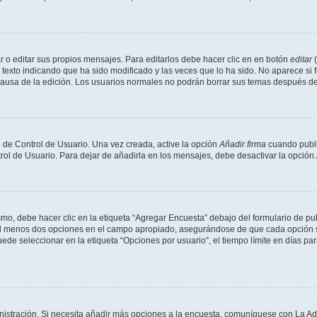
 o editar sus propios mensajes. Para editarlos debe hacer clic en en botón
editar
(
texto indicando que ha sido modificado y las veces que lo ha sido. No aparece si 
a causa de la edición. Los usuarios normales no podrán borrar sus temas después 
 de Control de Usuario. Una vez creada, active la opción
Añadir firma
cuando publi
trol de Usuario. Para dejar de añadirla en los mensajes, debe desactivar la opción
o, debe hacer clic en la etiqueta “Agregar Encuesta” debajo del formulario de publi
 al menos dos opciones en el campo apropiado, asegurándose de que cada opción se
 seleccionar en la etiqueta “Opciones por usuario”, el tiempo límite en días para 
inistración. Si necesita añadir más opciones a la encuesta, comuníquese con La Ad