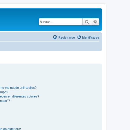
Buscar
Búsqueda avanza
Registrarse
Identificarse
mo me puedo unir a ellos?
Grupo?
ecen en diferentes colores?
inado”?
n en este foro!