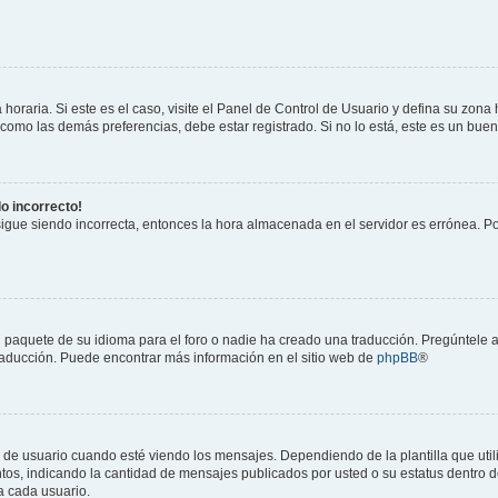
horaria. Si este es el caso, visite el Panel de Control de Usuario y defina su zona
 como las demás preferencias, debe estar registrado. Si no lo está, este es un bu
do incorrecto!
 sigue siendo incorrecta, entonces la hora almacenada en el servidor es errónea. P
 paquete de su idioma para el foro o nadie ha creado una traducción. Pregúntele a
 traducción. Puede encontrar más información en el sitio web de
phpBB
®
suario cuando esté viendo los mensajes. Dependiendo de la plantilla que utilice
ntos, indicando la cantidad de mensajes publicados por usted o su estatus dentro
a cada usuario.