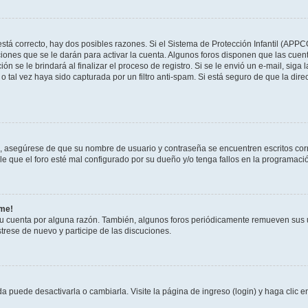
stá correcto, hay dos posibles razones. Si el Sistema de Protección Infantil (APPC
iones que se le darán para activar la cuenta. Algunos foros disponen que las cuen
ón se le brindará al finalizar el proceso de registro. Si se le envió un e-mail, siga
o tal vez haya sido capturada por un filtro anti-spam. Si está seguro de que la di
o, asegúrese de que su nombre de usuario y contraseña se encuentren escritos co
 que el foro esté mal configurado por su dueño y/o tenga fallos en la programació
rme!
su cuenta por alguna razón. También, algunos foros periódicamente remueven sus 
strese de nuevo y participe de las discuciones.
 puede desactivarla o cambiarla. Visite la página de ingreso (login) y haga clic 