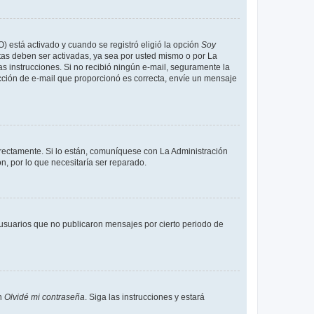
O) está activado y cuando se registró eligió la opción
Soy
tas deben ser activadas, ya sea por usted mismo o por La
 las instrucciones. Si no recibió ningún e-mail, seguramente la
rección de e-mail que proporcionó es correcta, envíe un mensaje
rrectamente. Si lo están, comuníquese con La Administración
n, por lo que necesitaría ser reparado.
usuarios que no publicaron mensajes por cierto periodo de
en
Olvidé mi contraseña
. Siga las instrucciones y estará