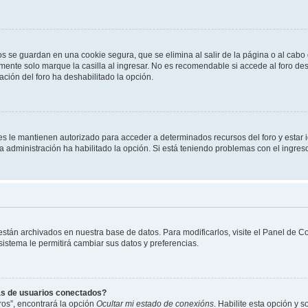
os se guardan en una cookie segura, que se elimina al salir de la página o al cab
ente solo marque la casilla al ingresar. No es recomendable si accede al foro des
tración del foro ha deshabilitado la opción.
les le mantienen autorizado para acceder a determinados recursos del foro y estar
 la administración ha habilitado la opción. Si está teniendo problemas con el ingres
 están archivados en nuestra base de datos. Para modificarlos, visite el Panel de 
 sistema le permitirá cambiar sus datos y preferencias.
as de usuarios conectados?
os”, encontrará la opción
Ocultar mi estado de conexións
. Habilite esta opción y 