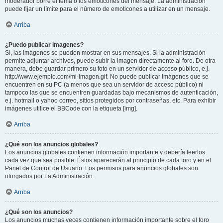
moderador borre el tema o los emoticones del mensaje. La administración
puede fijar un límite para el número de emoticones a utilizar en un mensaje.
Arriba
¿Puedo publicar imagenes?
Sí, las imágenes se pueden mostrar en sus mensajes. Si la administración
permite adjuntar archivos, puede subir la imagen directamente al foro. De otra
manera, debe guardar primero su foto en un servidor de acceso público, e.j.
http://www.ejemplo.com/mi-imagen.gif. No puede publicar imágenes que se
encuentren en su PC (a menos que sea un servidor de acceso público) ni
tampoco las que se encuentren guardadas bajo mecanismos de autenticación,
e.j. hotmail o yahoo correo, sitios protegidos por contraseñas, etc. Para exhibir
imágenes utilice el BBCode con la etiqueta [img].
Arriba
¿Qué son los anuncios globales?
Los anuncios globales contienen información importante y debería leerlos
cada vez que sea posible. Éstos aparecerán al principio de cada foro y en el
Panel de Control de Usuario. Los permisos para anuncios globales son
otorgados por La Administración.
Arriba
¿Qué son los anuncios?
Los anuncios muchas veces contienen información importante sobre el foro