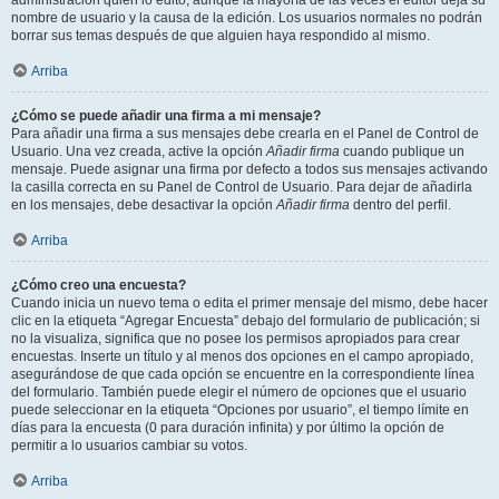
administración quién lo editó, aunque la mayoría de las veces el editor deja su
nombre de usuario y la causa de la edición. Los usuarios normales no podrán
borrar sus temas después de que alguien haya respondido al mismo.
Arriba
¿Cómo se puede añadir una firma a mi mensaje?
Para añadir una firma a sus mensajes debe crearla en el Panel de Control de
Usuario. Una vez creada, active la opción
Añadir firma
cuando publique un
mensaje. Puede asignar una firma por defecto a todos sus mensajes activando
la casilla correcta en su Panel de Control de Usuario. Para dejar de añadirla
en los mensajes, debe desactivar la opción
Añadir firma
dentro del perfil.
Arriba
¿Cómo creo una encuesta?
Cuando inicia un nuevo tema o edita el primer mensaje del mismo, debe hacer
clic en la etiqueta “Agregar Encuesta” debajo del formulario de publicación; si
no la visualiza, significa que no posee los permisos apropiados para crear
encuestas. Inserte un título y al menos dos opciones en el campo apropiado,
asegurándose de que cada opción se encuentre en la correspondiente línea
del formulario. También puede elegir el número de opciones que el usuario
puede seleccionar en la etiqueta “Opciones por usuario”, el tiempo límite en
días para la encuesta (0 para duración infinita) y por último la opción de
permitir a lo usuarios cambiar su votos.
Arriba