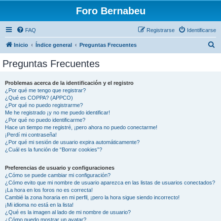
Foro Bernabeu
FAQ
Registrarse
Identificarse
B
Inicio
Índice general
Preguntas Frecuentes
u
Preguntas Frecuentes
s
c
Problemas acerca de la identificación y el registro
¿Por qué me tengo que registrar?
a
¿Qué es COPPA? (APPCO)
r
¿Por qué no puedo registrarme?
Me he registrado ¡y no me puedo identificar!
¿Por qué no puedo identificarme?
Hace un tiempo me registré, ¡pero ahora no puedo conectarme!
¡Perdí mi contraseña!
¿Por qué mi sesión de usuario expira automáticamente?
¿Cuál es la función de “Borrar cookies”?
Preferencias de usuario y configuraciones
¿Cómo se puede cambiar mi configuración?
¿Cómo evito que mi nombre de usuario aparezca en las listas de usuarios conectados?
¡La hora en los foros no es correcta!
Cambié la zona horaria en mi perfil, ¡pero la hora sigue siendo incorrecto!
¡Mi idioma no está en la lista!
¿Qué es la imagen al lado de mi nombre de usuario?
¿Cómo puedo mostrar un avatar?