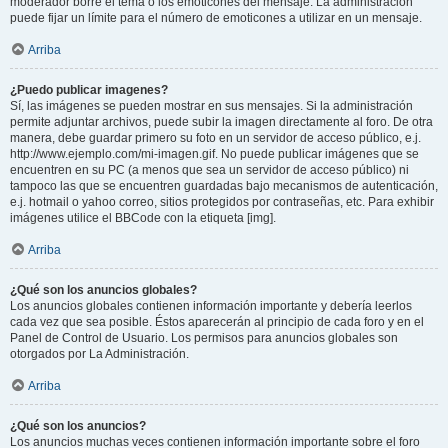
moderador borre el tema o los emoticones del mensaje. La administración
puede fijar un límite para el número de emoticones a utilizar en un mensaje.
Arriba
¿Puedo publicar imagenes?
Sí, las imágenes se pueden mostrar en sus mensajes. Si la administración
permite adjuntar archivos, puede subir la imagen directamente al foro. De otra
manera, debe guardar primero su foto en un servidor de acceso público, e.j.
http://www.ejemplo.com/mi-imagen.gif. No puede publicar imágenes que se
encuentren en su PC (a menos que sea un servidor de acceso público) ni
tampoco las que se encuentren guardadas bajo mecanismos de autenticación,
e.j. hotmail o yahoo correo, sitios protegidos por contraseñas, etc. Para exhibir
imágenes utilice el BBCode con la etiqueta [img].
Arriba
¿Qué son los anuncios globales?
Los anuncios globales contienen información importante y debería leerlos
cada vez que sea posible. Éstos aparecerán al principio de cada foro y en el
Panel de Control de Usuario. Los permisos para anuncios globales son
otorgados por La Administración.
Arriba
¿Qué son los anuncios?
Los anuncios muchas veces contienen información importante sobre el foro