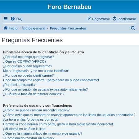
Foro Bernabeu
FAQ
Registrarse
Identificarse
B
Inicio
Índice general
Preguntas Frecuentes
u
Preguntas Frecuentes
s
c
Problemas acerca de la identificación y el registro
¿Por qué me tengo que registrar?
a
¿Qué es COPPA? (APPCO)
r
¿Por qué no puedo registrarme?
Me he registrado ¡y no me puedo identificar!
¿Por qué no puedo identificarme?
Hace un tiempo me registré, ¡pero ahora no puedo conectarme!
¡Perdí mi contraseña!
¿Por qué mi sesión de usuario expira automáticamente?
¿Cuál es la función de “Borrar cookies”?
Preferencias de usuario y configuraciones
¿Cómo se puede cambiar mi configuración?
¿Cómo evito que mi nombre de usuario aparezca en las listas de usuarios conectados?
¡La hora en los foros no es correcta!
Cambié la zona horaria en mi perfil, ¡pero la hora sigue siendo incorrecto!
¡Mi idioma no está en la lista!
¿Qué es la imagen al lado de mi nombre de usuario?
¿Cómo puedo mostrar un avatar?