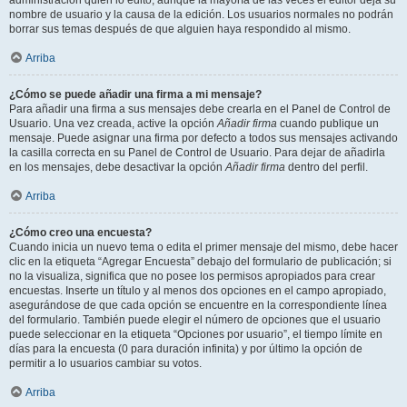
administración quién lo editó, aunque la mayoría de las veces el editor deja su
nombre de usuario y la causa de la edición. Los usuarios normales no podrán
borrar sus temas después de que alguien haya respondido al mismo.
Arriba
¿Cómo se puede añadir una firma a mi mensaje?
Para añadir una firma a sus mensajes debe crearla en el Panel de Control de
Usuario. Una vez creada, active la opción
Añadir firma
cuando publique un
mensaje. Puede asignar una firma por defecto a todos sus mensajes activando
la casilla correcta en su Panel de Control de Usuario. Para dejar de añadirla
en los mensajes, debe desactivar la opción
Añadir firma
dentro del perfil.
Arriba
¿Cómo creo una encuesta?
Cuando inicia un nuevo tema o edita el primer mensaje del mismo, debe hacer
clic en la etiqueta “Agregar Encuesta” debajo del formulario de publicación; si
no la visualiza, significa que no posee los permisos apropiados para crear
encuestas. Inserte un título y al menos dos opciones en el campo apropiado,
asegurándose de que cada opción se encuentre en la correspondiente línea
del formulario. También puede elegir el número de opciones que el usuario
puede seleccionar en la etiqueta “Opciones por usuario”, el tiempo límite en
días para la encuesta (0 para duración infinita) y por último la opción de
permitir a lo usuarios cambiar su votos.
Arriba