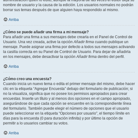
administración quién lo editó, aunque la mayoría de las veces el editor deja su
nombre de usuario y la causa de la edición. Los usuarios normales no podrán
borrar sus temas después de que alguien haya respondido al mismo.
Arriba
¿Cómo se puede añadir una firma a mi mensaje?
Para añadir una firma a sus mensajes debe crearla en el Panel de Control de
Usuario. Una vez creada, active la opción
Añadir firma
cuando publique un
mensaje. Puede asignar una firma por defecto a todos sus mensajes activando
la casilla correcta en su Panel de Control de Usuario. Para dejar de añadirla
en los mensajes, debe desactivar la opción
Añadir firma
dentro del perfil.
Arriba
¿Cómo creo una encuesta?
Cuando inicia un nuevo tema o edita el primer mensaje del mismo, debe hacer
clic en la etiqueta “Agregar Encuesta” debajo del formulario de publicación; si
no la visualiza, significa que no posee los permisos apropiados para crear
encuestas. Inserte un título y al menos dos opciones en el campo apropiado,
asegurándose de que cada opción se encuentre en la correspondiente línea
del formulario. También puede elegir el número de opciones que el usuario
puede seleccionar en la etiqueta “Opciones por usuario”, el tiempo límite en
días para la encuesta (0 para duración infinita) y por último la opción de
permitir a lo usuarios cambiar su votos.
Arriba