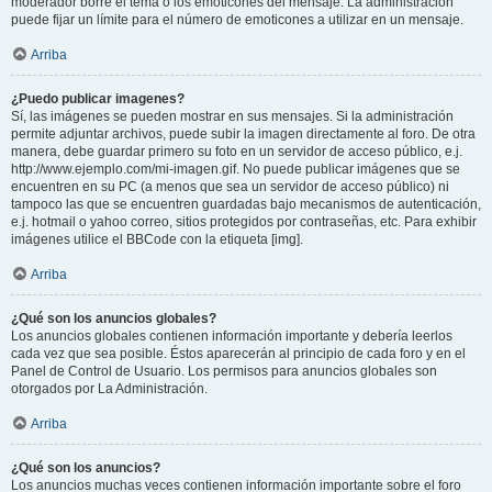
moderador borre el tema o los emoticones del mensaje. La administración
puede fijar un límite para el número de emoticones a utilizar en un mensaje.
Arriba
¿Puedo publicar imagenes?
Sí, las imágenes se pueden mostrar en sus mensajes. Si la administración
permite adjuntar archivos, puede subir la imagen directamente al foro. De otra
manera, debe guardar primero su foto en un servidor de acceso público, e.j.
http://www.ejemplo.com/mi-imagen.gif. No puede publicar imágenes que se
encuentren en su PC (a menos que sea un servidor de acceso público) ni
tampoco las que se encuentren guardadas bajo mecanismos de autenticación,
e.j. hotmail o yahoo correo, sitios protegidos por contraseñas, etc. Para exhibir
imágenes utilice el BBCode con la etiqueta [img].
Arriba
¿Qué son los anuncios globales?
Los anuncios globales contienen información importante y debería leerlos
cada vez que sea posible. Éstos aparecerán al principio de cada foro y en el
Panel de Control de Usuario. Los permisos para anuncios globales son
otorgados por La Administración.
Arriba
¿Qué son los anuncios?
Los anuncios muchas veces contienen información importante sobre el foro