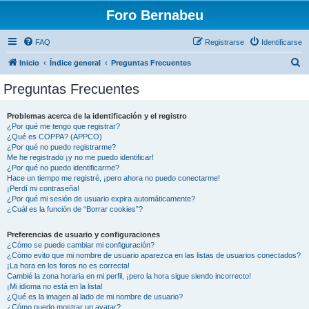
Foro Bernabeu
FAQ
Registrarse
Identificarse
B
Inicio
Índice general
Preguntas Frecuentes
u
Preguntas Frecuentes
s
c
Problemas acerca de la identificación y el registro
¿Por qué me tengo que registrar?
a
¿Qué es COPPA? (APPCO)
r
¿Por qué no puedo registrarme?
Me he registrado ¡y no me puedo identificar!
¿Por qué no puedo identificarme?
Hace un tiempo me registré, ¡pero ahora no puedo conectarme!
¡Perdí mi contraseña!
¿Por qué mi sesión de usuario expira automáticamente?
¿Cuál es la función de “Borrar cookies”?
Preferencias de usuario y configuraciones
¿Cómo se puede cambiar mi configuración?
¿Cómo evito que mi nombre de usuario aparezca en las listas de usuarios conectados?
¡La hora en los foros no es correcta!
Cambié la zona horaria en mi perfil, ¡pero la hora sigue siendo incorrecto!
¡Mi idioma no está en la lista!
¿Qué es la imagen al lado de mi nombre de usuario?
¿Cómo puedo mostrar un avatar?