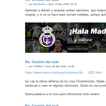
M
por
DaniGarPe
»
Dom, 16 Nov 2025, 01:45
e
n
Aprender a debatir y respetar ambas opiniones, que ningun
s
respeta, y si no se hace pues tomaré medidas, porque qui
a
j
e
Re: Gestión del club
M
por
CCRMCF
»
Dom, 08 Mar 2026, 14:39
e
n
https://www.marca.com/sport-business/2p ... -2031.html
s
a
j
Se cae la ultima defensa de los mas Florentinistas. Nadie
e
estancan o caen en algunas divisiones. Quien no vea q esto
Nueva palanca a la vista para reforzarnos este verano.
Re: Gestión del club