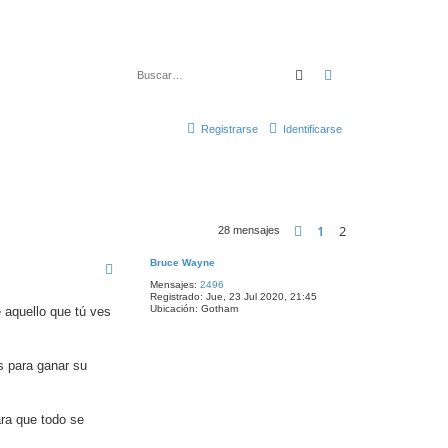
Buscar
Búsqueda avanza
Registrarse
Identificarse
1
2
Anterior
28 mensajes
Bruce Wayne
Mensajes:
2496
Registrado:
Jue, 23 Jul 2020, 21:45
Ubicación:
Gotham
 aquello que tú ves
os para ganar su
ra que todo se