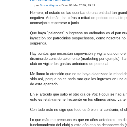
M
por
Bruce Wayne
»
Dom, 08 Mar 2026, 19:49
e
n
Hombre, el estado de las cuentas de una entidad tan grand
s
negativo. Además, las cifras a mitad de periodo contable 
a
j
aconsejable esperarse a junio.
e
Que haya "palancas" o ingresos no ordinarios es el pan nu
inyección por patrocinios sospechosos, como nosotros no 
sorprenda.
Hay puntos que necesitan supervisión y vigilancia como el
disminuido considerablemente (marketing por ejemplo). Tam
club en vigilar los gastos anteriores de personal.
Me llama la atención que no se haya alcanzado la mitad de 
sido así, porque no es nada raro que los ingresos en una 
de este apartado.
En el artículo que salió el otro día de Voz Populi se hacía
esto es relativamente frecuente en los últimos años. La ten
Con todo esto no digo que todo esté bien, al contrario, el
Lo que más me preocupa es que en años anteriores, en dicie
funcionamiento del club) y este año eso ha desaparecido (