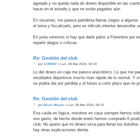
agotado y no queda nada de dinero disponible en las cuent
hacer en el estadio y que no están pagados aún.
En resumen, me parece partidista llamar ciegos a algunos 
el tema y fiscalizarlo, pero es ridículo intentar desarrollar
En junio veremos si hay que darle palos a Florentino por es
repartir alagos o críticas.
Re: Gestión del club
M
por
CCRMCF
»
Lun, 09 Mar 2026, 00:19
e
n
Lo del dinero en caja me parece anecdotico. Lo que me par
s
resultados deportivos mucho mas rápido de lo normal. Y 
a
j
se podria dar por perdida y el futuro a corto plazo que no p
e
Re: Gestión del club
M
por
Bruce Wayne
»
Lun, 09 Mar 2026, 08:10
e
n
Esa caída es lógica, nosotros en casa siempre hemos sid
s
ese gasto, de hecho desde enero hemos comprado 0 product
a
j
club. No quiero que mi dinero sirva para llenar los bolsillo
e
hay otras explicaciones detrás.