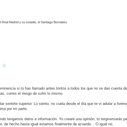
l Real Madrid y su estadio, el Santiago Bernabeu
Buscar
Búsqueda avanzada
minencia si tú has llamado antes tontos a todos los que no se dan cuenta de
as, corres el riesgo de sufrir lo mismo.
ar sentirte superior. Lo siento, no cuela desde el día que te vi adular a forer
ima por mí parte.
do tengamos datos e información. Yo crearé una opinión, tú tergiversarás pa
do, de hecho hasta igual estamos finalmente de acuerdo... O igual no.