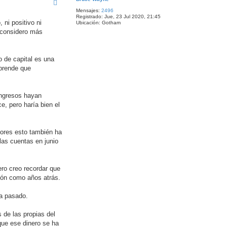
i
Mensajes:
2496
b
Registrado:
Jue, 23 Jul 2020, 21:45
a
ni positivo ni
Ubicación:
Gotham
y considero más
o de capital es una
rprende que
ingresos hayan
, pero haría bien el
iores esto también ha
las cuentas en junio
ero creo recordar que
ción como años atrás.
ha pasado.
 de las propias del
que ese dinero se ha