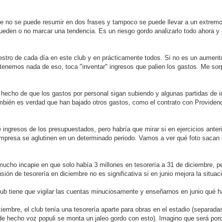
e no se puede resumir en dos frases y tampoco se puede llevar a un extremo, 
pueden o no marcar una tendencia. Es un riesgo gordo analizarlo todo ahora 
estro de cada día en este club y en prácticamente todos. Si no es un aument
tenemos nada de eso, toca "inventar" ingresos que palien los gastos. Me so
 hecho de que los gastos por personal sigan subiendo y algunas partidas de 
bién es verdad que han bajado otros gastos, como el contrato con Providence
ingresos de los presupuestados, pero habría que mirar si en ejercicios anter
empresa se aglutinen en un determinado periodo. Vamos a ver qué foto sacan 
 mucho incapie en que solo había 3 millones en tesorería a 31 de diciembre, p
sión de tesorería en diciembre no es significativa si en junio mejora la situa
 club tiene que vigilar las cuentas minuciosamente y enseñarnos en junio qué 
mbre, el club tenía una tesorería aparte para obras en el estadio (separadas
de hecho voz populi se monta un jaleo gordo con esto). Imagino que será por