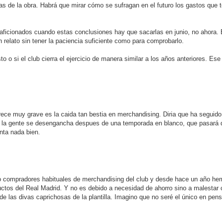
as de la obra. Habrá que mirar cómo se sufragan en el futuro los gastos que 
aficionados cuando estas conclusiones hay que sacarlas en junio, no ahora. 
 un relato sin tener la paciencia suficiente como para comprobarlo.
to o si el club cierra el ejercicio de manera similar a los años anteriores. E
ece muy grave es la caida tan bestia en merchandising. Diria que ha seguido 
si la gente se desengancha despues de una temporada en blanco, que pasará 
inta nada bien.
o compradores habituales de merchandising del club y desde hace un año h
os del Real Madrid. Y no es debido a necesidad de ahorro sino a malestar c
s de las divas caprichosas de la plantilla. Imagino que no seré el único en pen