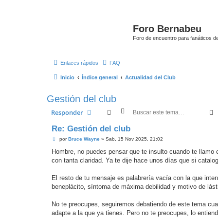
Foro Bernabeu
Foro de encuentro para fanáticos de
Enlaces rápidos
FAQ
Inicio
Índice general
Actualidad del Club
Gestión del club
Responder
Re: Gestión del club
M
por
Bruce Wayne
»
Sab, 15 Nov 2025, 21:02
e
n
Hombre, no puedes pensar que te insulto cuando te llamo e
s
con tanta claridad. Ya te dije hace unos días que si catalog
a
j
e
El resto de tu mensaje es palabrería vacía con la que intent
beneplácito, síntoma de máxima debilidad y motivo de lást
No te preocupes, seguiremos debatiendo de este tema cuan
adapte a la que ya tienes. Pero no te preocupes, lo entien