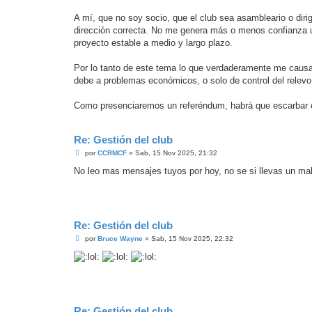
A mí, que no soy socio, que el club sea asambleario o dir
dirección correcta. No me genera más o menos confianza u
proyecto estable a medio y largo plazo.
Por lo tanto de este tema lo que verdaderamente me cau
debe a problemas económicos, o solo de control del relevo
Como presenciaremos un referéndum, habrá que escarbar en 
Re: Gestión del club
M
por
CCRMCF
»
Sab, 15 Nov 2025, 21:32
e
n
No leo mas mensajes tuyos por hoy, no se si llevas un mal d
s
a
j
e
Re: Gestión del club
M
por
Bruce Wayne
»
Sab, 15 Nov 2025, 22:32
e
n
s
a
j
e
Re: Gestión del club