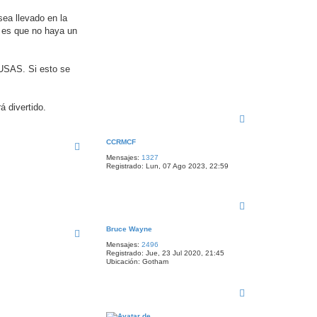
sea llevado en la
 es que no haya un
USAS. Si esto se
 divertido.
A
r
r
CCRMCF
i
Mensajes:
1327
b
Registrado:
Lun, 07 Ago 2023, 22:59
a
A
r
r
Bruce Wayne
i
Mensajes:
2496
b
Registrado:
Jue, 23 Jul 2020, 21:45
a
Ubicación:
Gotham
A
r
r