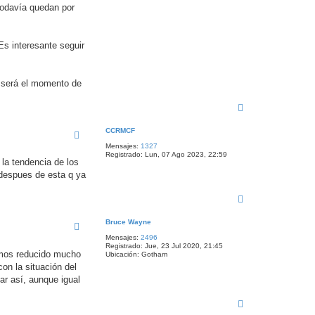
todavía quedan por
Es interesante seguir
se será el momento de
A
r
r
CCRMCF
i
Mensajes:
1327
b
Registrado:
Lun, 07 Ago 2023, 22:59
a
la tendencia de los
despues de esta q ya
A
r
r
Bruce Wayne
i
Mensajes:
2496
b
Registrado:
Jue, 23 Jul 2020, 21:45
a
emos reducido mucho
Ubicación:
Gotham
on la situación del
sar así, aunque igual
A
r