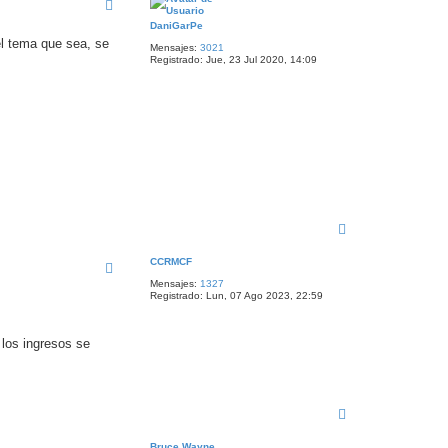
i
b
DaniGarPe
a
el tema que sea, se
Mensajes:
3021
Registrado:
Jue, 23 Jul 2020, 14:09
A
r
r
CCRMCF
i
Mensajes:
1327
b
Registrado:
Lun, 07 Ago 2023, 22:59
a
 los ingresos se
A
r
r
Bruce Wayne