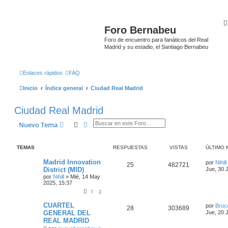
Foro Bernabeu
Foro de encuentro para fanáticos del Real
Madrid y su estadio, el Santiago Bernabeu
Enlaces rápidos
FAQ
Inicio
Índice general
Ciudad Real Madrid
Ciudad Real Madrid
Buscar
Búsqueda avanzada
Nuevo Tema
TEMAS
RESPUESTAS
VISTAS
ÚLTIMO 
Madrid Innovation
por
Nihill
25
482721
District (MID)
Jue, 30 
por
Nihill
»
Mié, 14 May
2025, 15:37
1
2
CUARTEL
por
Bruc
28
303689
GENERAL DEL
Jue, 20 
REAL MADRID