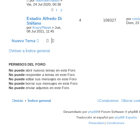
por
nuevobernabeu
»
Vie, 24 Jul 2020, 00:38
1
2
Estadio Alfredo Di
por
cesb
4
108327
Stéfano
Dom, 23 
por
KrazyPlanet
»
Jue,
08 Jul 2021, 11:45
Nuevo Tema
Volver a Índice general
PERMISOS DEL FORO
No puede
abrir nuevos temas en este Foro
No puede
responder a temas en este Foro
No puede
editar sus mensajes en este Foro
No puede
borrar sus mensajes en este Foro
No puede
enviar adjuntos en este Foro
Inicio
Índice general
Contáctenos
Borrar coo
Desarrollado por
phpBB
® Forum Software © phpBB L
Traducción al español por
phpBB España
Privacidad
|
Condiciones