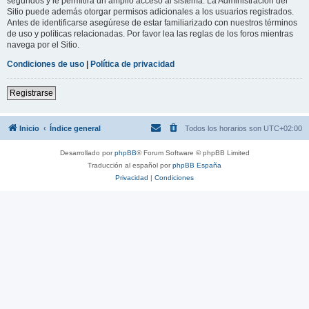
segundos y le permitirá un amplio acceso al sistema. La Administración del
Sitio puede además otorgar permisos adicionales a los usuarios registrados.
Antes de identificarse asegúrese de estar familiarizado con nuestros términos
de uso y políticas relacionadas. Por favor lea las reglas de los foros mientras
navega por el Sitio.
Condiciones de uso
|
Política de privacidad
Registrarse
Inicio
Índice general
Todos los horarios son
UTC+02:00
Desarrollado por
phpBB
® Forum Software © phpBB Limited
Traducción al español por
phpBB España
Privacidad
|
Condiciones