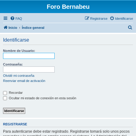
Foro Bernabeu
FAQ
Registrarse
Identificarse
B
Inicio
Índice general
u
Identificarse
s
c
Nombre de Usuario:
a
r
Contraseña:
Olvidé mi contraseña
Reenviar email de activación
Recordar
Ocultar mi estado de conexión en esta sesión
REGISTRARSE
Para autenticarse debe estar registrado. Registrarse tomará solo unos pocos