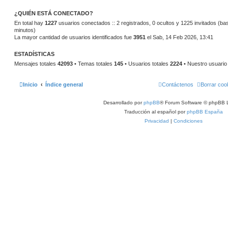
o
m
¿QUIÉN ESTÁ CONECTADO?
e
n
En total hay
1227
usuarios conectados :: 2 registrados, 0 ocultos y 1225 invitados (ba
s
minutos)
a
La mayor cantidad de usuarios identificados fue
j
3951
el Sab, 14 Feb 2026, 13:41
e
ESTADÍSTICAS
Mensajes totales
42093
• Temas totales
145
• Usuarios totales
2224
• Nuestro usuario
Inicio
Índice general
Contáctenos
Borrar coo
Desarrollado por
phpBB
® Forum Software © phpBB L
Traducción al español por
phpBB España
Privacidad
|
Condiciones