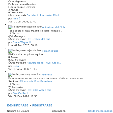
Cuartel general
i
Edificios de residencias
m
Futuro parque temático
o
3
Temas
m
60
Mensajes
e
Último mensaje
Re: Madrid Innovation Distric…
n
V
por
Nihill
s
e
Jue, 30 Jul 2026, 12:40
a
r
j
ú
Actualidad del Club
e
l
Todo sobre el Real Madrid. Noticias, fichajes...
t
18
Temas
i
454
Mensajes
m
Último mensaje
Re: Gestión del club
o
V
por
Bruce Wayne
m
e
Lun, 09 Mar 2026, 08:10
e
r
n
ú
Primer equipo
s
l
a
El día a día del primer equipo
t
j
8
Temas
i
e
9258
Mensajes
m
Último mensaje
Re: Actualidad - nivel futbol…
o
V
por
Suso
m
e
Vie, 07 Ago 2026, 16:35
e
r
n
ú
General
s
l
a
Para tratar todos los temas que no tienen cabida en otros lados
t
j
Subforo:
Normas de Foro Bernabeu
i
e
12
Temas
m
70
Mensajes
o
Último mensaje
Re: Fallos web o foro
m
V
e
por
DaniGarPe
e
n
Vie, 09 Ene 2026, 10:58
r
s
ú
a
l
j
IDENTIFICARSE
•
REGISTRARSE
t
e
i
Nombre de Usuario:
Contraseña:
Olvidé mi contraseña
m