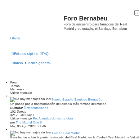
Foro Bernabeu
Foro de encuentro para fanáticos del Real
Madrid y su estadio, el Santiago Bernabeu
Obviar
Enlaces rápidos
FAQ
Inicio
Índice general
Foro
Temas
Mensajes
Último mensaje
Nuevo Estadio Santiago Bernabéu
Un paseo por la transformación del estadio más famoso del mundo
Subforo:
Presentaciones
102
Temas
32173
Mensajes
Último mensaje
Re: Actualizaciones de obra
V
por
The Madrid One
e
Mié, 05 Ago 2026, 21:46
r
ú
Ciudad Real Madrid
l
Para hablar sobre la parte patrimonial del Real Madrid en la Ciudad Real Madrid de Vald
t